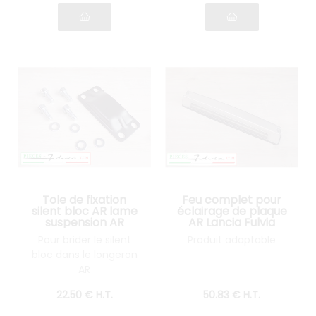
Tole de fixation
Feu complet pour
silent bloc AR lame
éclairage de plaque
suspension AR
AR Lancia Fulvia
Fulvia tous modèles
ZAGATO série 2 et 3
Pour brider le silent
Produit adaptable
bloc dans le longeron
AR
22
.50
€
H.T.
50
.83
€
H.T.