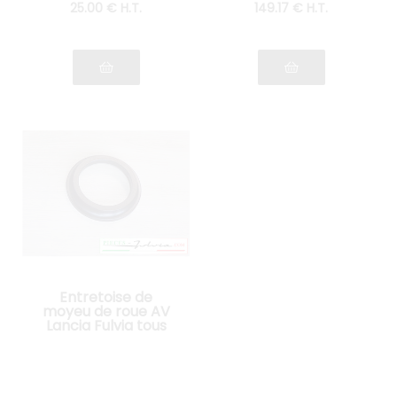
25
.00
€
H.T.
149
.17
€
H.T.
Entretoise de
moyeu de roue AV
Lancia Fulvia tous
modèles