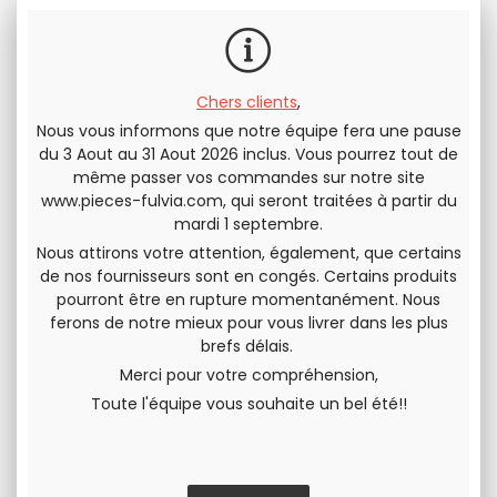
Chers clients
,
Nous vous informons que notre équipe fera une pause
du 3 Aout au 31 Aout 2026 inclus. Vous pourrez tout de
même passer vos commandes sur notre site
www.pieces-fulvia.com
, qui seront traitées à partir du
mardi 1 septembre.
Nous attirons votre attention, également, que certains
de nos fournisseurs sont en congés. Certains produits
pourront être en rupture momentanément. Nous
ferons de notre mieux pour vous livrer dans les plus
Collecteur
Charnière de boite
brefs délais.
d'admission Gr4
à gants Lancia
Merci pour votre compréhension,
pour montage
Fulvia COUPE et
carbus WEBER sur
ZAGATO
Toute l'équipe vous souhaite un bel été!!
Adapté pour WEBER
Vendue à l'unité
Fulvia 1300 ou 1600
DCOE 40 et 45 + DHLA
560
.00
€
H.T.
19
.00
€
H.T.