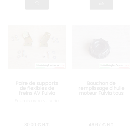
Paire de supports
Bouchon de
de flexibles de
remplissage d'huile
freins AV Fulvia
moteur Fulvia tous
Serie 2 et 3
modèles
Fournis avec visserie
30
.00
€
H.T.
46
.67
€
H.T.