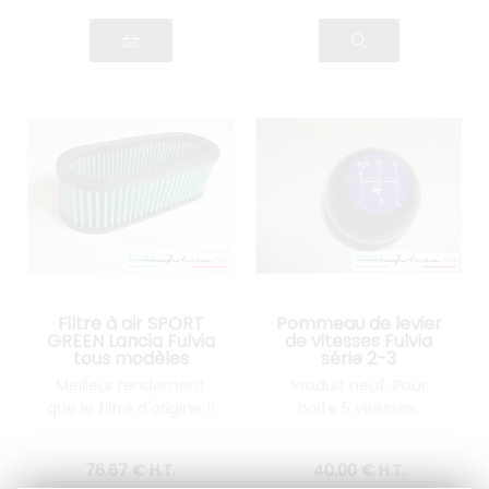
Filtre à air SPORT
Pommeau de levier
GREEN Lancia Fulvia
de vitesses Fulvia
tous modèles
série 2-3
Meilleur rendement
Produit neuf. Pour
que le filtre d'origine !!
boite 5 vitesses.
76
.67
€
H.T.
40
.00
€
H.T.