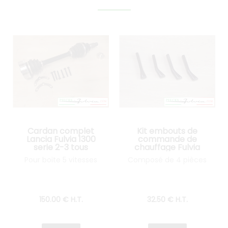
Cardan complet
Kit embouts de
Lancia Fulvia 1300
commande de
serie 2-3 tous
chauffage Fulvia
modèles
serie 2 et 3
Pour boite 5 vitesses
Composé de 4 pièces
150
.00
€
H.T.
32
.50
€
H.T.