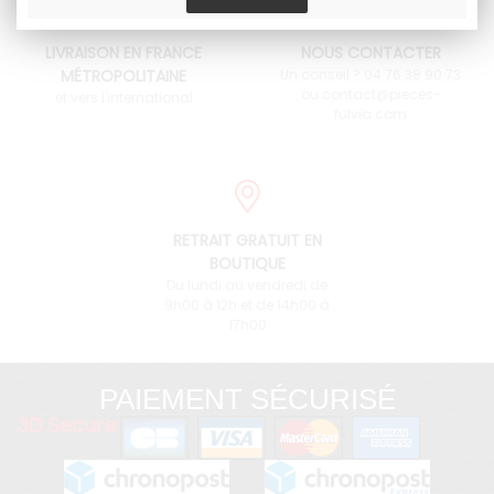
LIVRAISON EN FRANCE
NOUS CONTACTER
MÉTROPOLITAINE
Un conseil ? 04 76 38 90 73
ou contact@pieces-
et vers l'international
fulvia.com
RETRAIT GRATUIT EN
BOUTIQUE
Du lundi au vendredi de
9h00 à 12h et de 14h00 à
17h00
PAIEMENT SÉCURISÉ
3D Secure