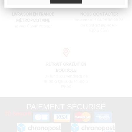
LIVRAISON EN FRANCE
NOUS CONTACTER
MÉTROPOLITAINE
Un conseil ? 04 76 38 90 73
ou contact@pieces-
et vers l'international
fulvia.com
RETRAIT GRATUIT EN
BOUTIQUE
Du lundi au vendredi de
9h00 à 12h et de 14h00 à
17h00
PAIEMENT SÉCURISÉ
3D Secure