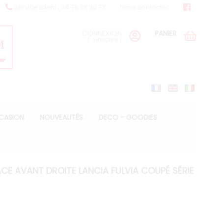
Service client : 04 76 38 90 73
Nous contacter
CONNEXION
PANIER
(
s'inscrire
)
CCASION
NOUVEAUTÉS
DECO - GOODIES
E AVANT DROITE LANCIA FULVIA COUPÉ SÉRIE