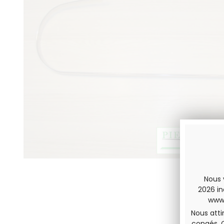
Nous 
2026 in
www.
Nous atti
congés. 