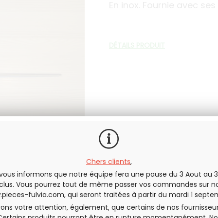
En inox. Fournie avec ses
DÉTAILS PRODUIT
Chers clients
,
vous informons que notre équipe fera une pause du 3 Aout au 3
En stock
clus. Vous pourrez tout de même passer vos commandes sur no
pieces-fulvia.com
, qui seront traitées à partir du mardi 1 septe
QUANTITÉ
rons votre attention, également, que certains de nos fournisseu
Certains produits pourront être en rupture momentanément. No