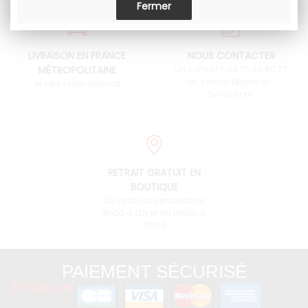
LIVRAISON EN FRANCE
NOUS CONTACTER
MÉTROPOLITAINE
Un conseil ? 04 76 38 90 73
ou contact@pieces-
et vers l'international
fulvia.com
RETRAIT GRATUIT EN
BOUTIQUE
Du lundi au vendredi de
9h00 à 12h et de 14h00 à
17h00
PAIEMENT SÉCURISÉ
3D Secure