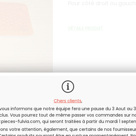
Pour côté droit ou gauc
DÉTAILS PRODUIT
Chers clients
,
vous informons que notre équipe fera une pause du 3 Aout au 3
En stock
clus. Vous pourrez tout de même passer vos commandes sur no
pieces-fulvia.com
, qui seront traitées à partir du mardi 1 septe
QUANTITÉ
rons votre attention, également, que certains de nos fournisseu
Certains produits pourront être en rupture momentanément. No