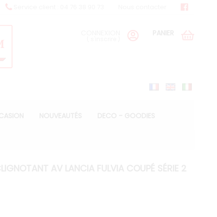
Service client : 04 76 38 90 73
Nous contacter
CONNEXION
PANIER
(
s'inscrire
)
CCASION
NOUVEAUTÉS
DECO - GOODIES
GNOTANT AV LANCIA FULVIA COUPÉ SÉRIE 2