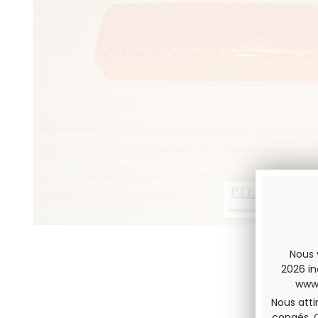
Nous 
2026 in
www.
Nous atti
congés. 