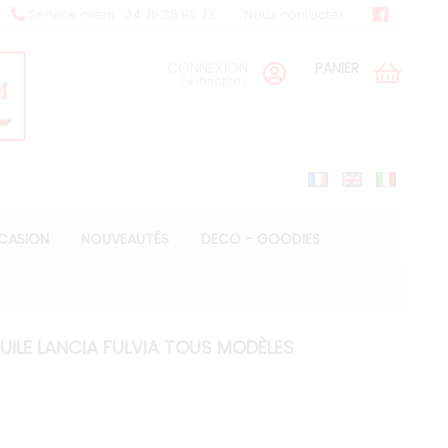
Service client : 04 76 38 90 73
Nous contacter
CONNEXION
PANIER
(
s'inscrire
)
CCASION
NOUVEAUTÉS
DECO - GOODIES
UILE LANCIA FULVIA TOUS MODÈLES