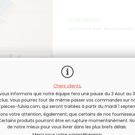
DÉTAILS PRODUIT
Fonctionne avec les instrument
En stock
Chers clients
,
vous informons que notre équipe fera une pause du 3 Aout au 3
QUANTITÉ
clus. Vous pourrez tout de même passer vos commandes sur no
pieces-fulvia.com
, qui seront traitées à partir du mardi 1 septe
rons votre attention, également, que certains de nos fournisseu
Certains produits pourront être en rupture momentanément. No
de notre mieux pour vous livrer dans les plus brefs délais.
Envoyer cette page à un(e) am
Merci pour votre compréhension,