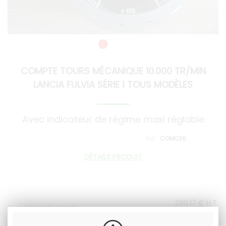
COMPTE TOURS MÉCANIQUE 10.000 TR/MIN
LANCIA FULVIA SÉRIE 1 TOUS MODÈLES
Avec indicateur de régime maxi réglable
COM026
DÉTAILS PRODUIT
299
.17
€
H.T.
En rupture de stock
359
.00
€
T.T.C.