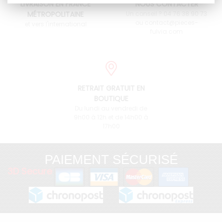
LIVRAISON EN FRANCE
NOUS CONTACTER
MÉTROPOLITAINE
Un conseil ? 04 76 38 90 73
ou contact@pieces-
et vers l'international
fulvia.com
RETRAIT GRATUIT EN
BOUTIQUE
Du lundi au vendredi de
9h00 à 12h et de 14h00 à
17h00
PAIEMENT SÉCURISÉ
3D Secure