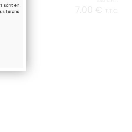
5
.83
€
H.T.
rs sont en
7
.00
€
T.T.C.
us ferons
i(e)