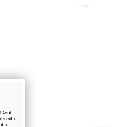
CHA009
1 Aout
tre site
mbre.