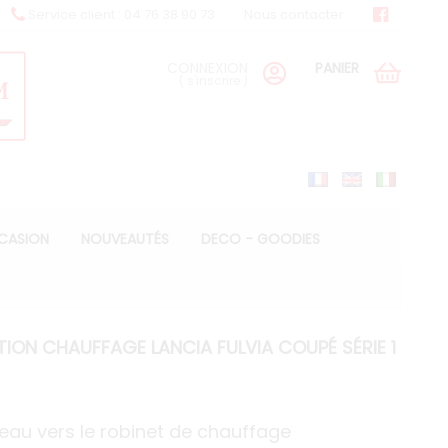
Service client : 04 76 38 90 73
Nous contacter
CONNEXION
PANIER
(
s'inscrire
)
CCASION
NOUVEAUTÉS
DECO - GOODIES
ION CHAUFFAGE LANCIA FULVIA COUPÉ SÉRIE 1
à eau vers le robinet de chauffage