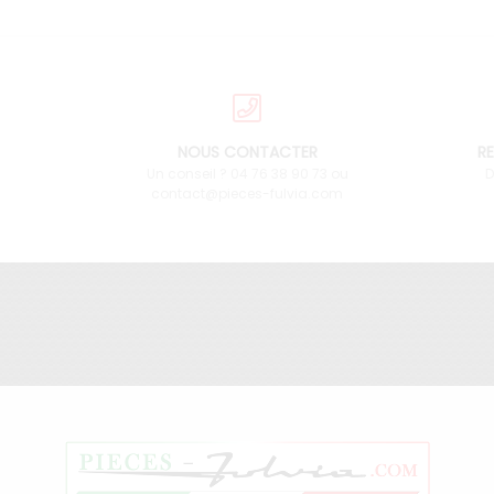
NOUS CONTACTER
RE
Un conseil ? 04 76 38 90 73 ou
D
contact@pieces-fulvia.com