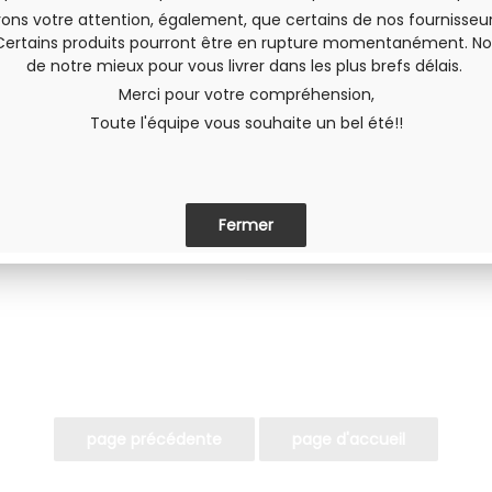
En stock
rons votre attention, également, que certains de nos fournisseu
Certains produits pourront être en rupture momentanément. No
QUANTITÉ
de notre mieux pour vous livrer dans les plus brefs délais.
Merci pour votre compréhension,
Toute l'équipe vous souhaite un bel été!!
Envoyer cette page à un(e) am
PARTAGER