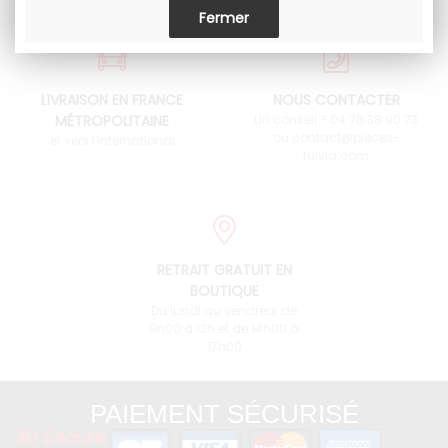
LIVRAISON EN FRANCE
NOUS CONTACTER
MÉTROPOLITAINE
Un conseil ? 04 76 38 90 73
ou contact@pieces-
et vers l'international
fulvia.com
RETRAIT GRATUIT EN
BOUTIQUE
Du lundi au vendredi de
9h00 à 12h et de 14h00 à
17h00
PAIEMENT SÉCURISÉ
3D Secure