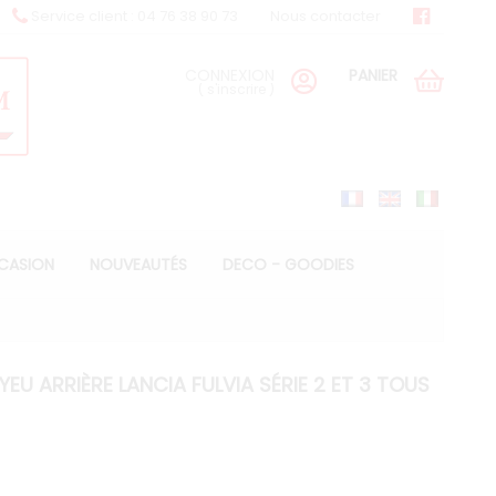
Service client : 04 76 38 90 73
Nous contacter
CONNEXION
PANIER
(
s'inscrire
)
CCASION
NOUVEAUTÉS
DECO - GOODIES
U ARRIÈRE LANCIA FULVIA SÉRIE 2 ET 3 TOUS