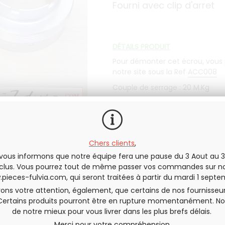
Fourni avec clip d'arret
DÉTAILS PRODUIT
Pour démonter cet écrou, vous po
notre site sous la Ref
ACC008
Couple de serrage : 20 M.Kg
En stock
Chers clients
,
vous informons que notre équipe fera une pause du 3 Aout au 3
QUANTITÉ
clus. Vous pourrez tout de même passer vos commandes sur no
pieces-fulvia.com
, qui seront traitées à partir du mardi 1 septe
rons votre attention, également, que certains de nos fournisseu
Certains produits pourront être en rupture momentanément. No
de notre mieux pour vous livrer dans les plus brefs délais.
Envoyer cette page à un(e) am
Merci pour votre compréhension,