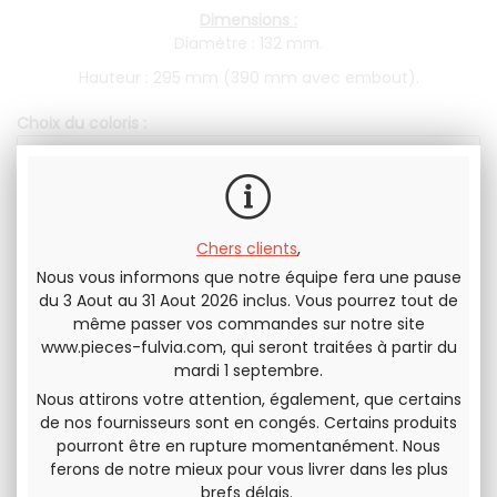
Dimensions :
Diamètre : 132 mm.
Hauteur : 295 mm (390 mm avec embout).
Choix du coloris :
En stock
149
.17
€
H.T.
Chers clients
,
179
.00
€
T.T.C.
Nous vous informons que notre équipe fera une pause
QUANTITÉ
du 3 Aout au 31 Aout 2026 inclus. Vous pourrez tout de
même passer vos commandes sur notre site
www.pieces-fulvia.com
, qui seront traitées à partir du
mardi 1 septembre.
Nous attirons votre attention, également, que certains
de nos fournisseurs sont en congés. Certains produits
pourront être en rupture momentanément. Nous
Envoyer cette page à un(e) ami(e)
ferons de notre mieux pour vous livrer dans les plus
brefs délais.