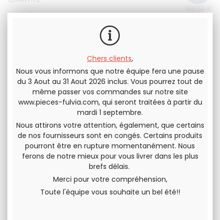
183
.33
€
130
.00
€
H.T.
156
.00
€
T.T.C.
Chers clients
,
Nous vous informons que notre équipe fera une pause
du 3 Aout au 31 Aout 2026 inclus. Vous pourrez tout de
même passer vos commandes sur notre site
Envoyer cette page à un(e) ami(e)
www.pieces-fulvia.com
, qui seront traitées à partir du
mardi 1 septembre.
PARTAGER
Nous attirons votre attention, également, que certains
de nos fournisseurs sont en congés. Certains produits
pourront être en rupture momentanément. Nous
ferons de notre mieux pour vous livrer dans les plus
brefs délais.
Merci pour votre compréhension,
Toute l'équipe vous souhaite un bel été!!