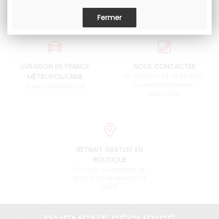
LIVRAISON EN FRANCE
NOUS CONTACTER
MÉTROPOLITAINE
Un conseil ? 04 76 38 90 73
ou contact@pieces-
et vers l'international
fulvia.com
RETRAIT GRATUIT EN
BOUTIQUE
Du lundi au vendredi de
9h00 à 12h et de 14h00 à
17h00