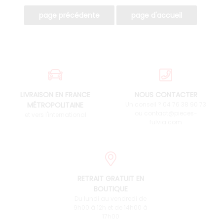
LIVRAISON EN FRANCE
NOUS CONTACTER
MÉTROPOLITAINE
Un conseil ? 04 76 38 90 73
ou contact@pieces-
et vers l'international
fulvia.com
RETRAIT GRATUIT EN
BOUTIQUE
Du lundi au vendredi de
9h00 à 12h et de 14h00 à
17h00