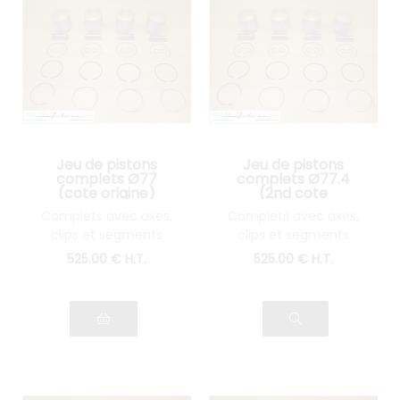
Jeu de pistons
Jeu de pistons
complets Ø77
complets Ø77.4
(cote origine)
(2nd cote
Lancia Fulvia 1300
réparation) Lancia
Complets avec axes,
Complets avec axes,
Fulvia 1300
clips et segments
clips et segments
525
.00
€
H.T.
525
.00
€
H.T.