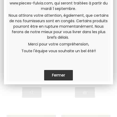
www.pieces-fulvia.com
, qui seront traitées à partir du
mardi 1 septembre.
Nous attirons votre attention, également, que certains
de nos fournisseurs sont en congés. Certains produits
pourront être en rupture momentanément. Nous
ferons de notre mieux pour vous livrer dans les plus
brefs délais.
Merci pour votre compréhension,
Jeu de pistons
Jeu de pistons
Toute l'équipe vous souhaite un bel été!!
complets Ø78.00
complets Ø82.00
(5ème cote
(cote origine)
réparation) Lancia
Lancia Fulvia 1600
Complets avec axes,
Complets avec axes,
Fulvia 1300
clips et segments
clips et segments
525
.00
€
H.T.
633
.33
€
H.T.