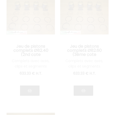
Jeu de pistons
Jeu de pistons
complets Ø82.40
complets Ø82.60
(2nd cote
(3ème cote
réparation) Lancia
réparation) Lancia
Complets avec axes,
Complets avec axes,
Fulvia 1600
Fulvia 1600
clips et segments
clips et segments
633
.33
€
H.T.
633
.33
€
H.T.