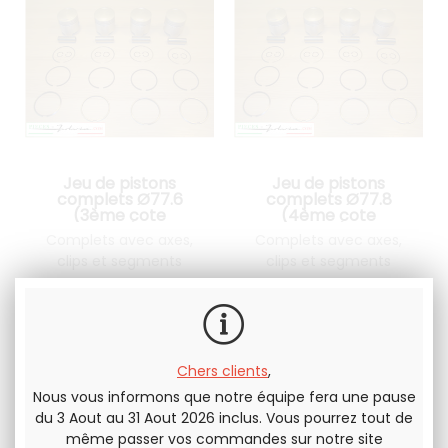
Jeu de pistons
Jeu de pistons
complets Ø77.6
complets Ø77.8
(3ème cote
(4ème cote
réparation) Lancia
réparation) Lancia
Complets avec axes,
Complets avec axes,
Fulvia 1300
Fulvia 1300
clips et segments
clips et segments
525
.00
€
H.T.
525
.00
€
H.T.
Chers clients
,
Nous vous informons que notre équipe fera une pause
du 3 Aout au 31 Aout 2026 inclus. Vous pourrez tout de
même passer vos commandes sur notre site