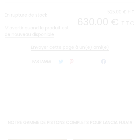
525
.00
€
H.T.
En rupture de stock
630
.00
€
T.T.C.
M'avertir quand le produit est
de nouveau disponible
Envoyer cette page à un(e) ami(e)
PARTAGER
NOTRE GAMME DE PISTONS COMPLETS POUR LANCIA FULVIA