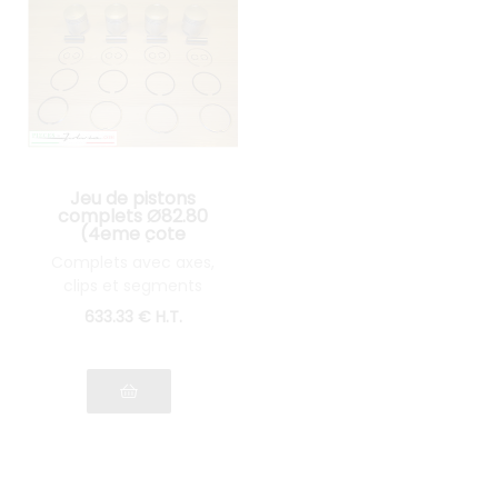
Jeu de pistons
complets Ø82.80
(4eme cote
réparation) Lancia
Complets avec axes,
Fulvia 1600
clips et segments
633
.33
€
H.T.