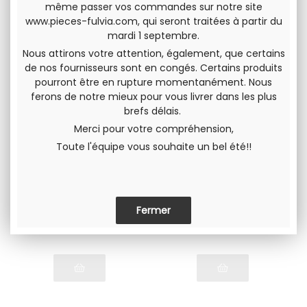
même passer vos commandes sur notre site
www.pieces-fulvia.com
, qui seront traitées à partir du
mardi 1 septembre.
Nous attirons votre attention, également, que certains
de nos fournisseurs sont en congés. Certains produits
pourront être en rupture momentanément. Nous
ferons de notre mieux pour vous livrer dans les plus
brefs délais.
Merci pour votre compréhension,
Toute l'équipe vous souhaite un bel été!!
Jeu de pistons Gr4
Jeu de pistons Gr4
Ø78 mm avec axes
Ø80 mm avec axes
et segments pour
et segments pour
Lancia Fulvia 1300
Lancia Fulvia 1400
Produit neuf.
Produit neuf.
Expedition sous 72h
Expedition sous 72h
1120
.00
€
H.T.
1120
.00
€
H.T.