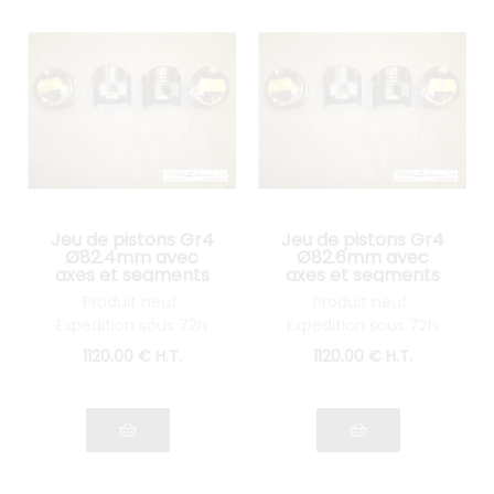
Jeu de pistons Gr4
Jeu de pistons Gr4
Ø82.4mm avec
Ø82.6mm avec
axes et segments
axes et segments
pour Fulvia 1600
pour Fulvia 1600
Produit neuf.
Produit neuf.
Expedition sous 72h
Expedition sous 72h
1120
.00
€
H.T.
1120
.00
€
H.T.