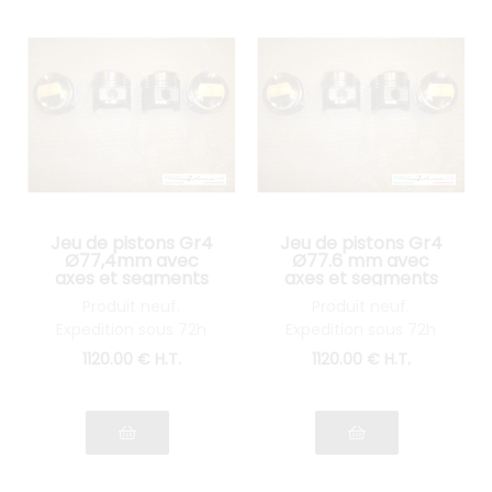
Jeu de pistons Gr4
Jeu de pistons Gr4
Ø77,4mm avec
Ø77.6 mm avec
axes et segments
axes et segments
pour Lancia Fulvia
pour Lancia Fulvia
Produit neuf.
Produit neuf.
1300
1300
Expedition sous 72h
Expedition sous 72h
1120
.00
€
H.T.
1120
.00
€
H.T.