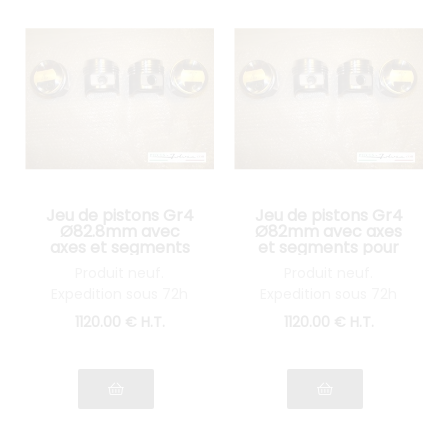
Jeu de pistons Gr4
Jeu de pistons Gr4
Ø82.8mm avec
Ø82mm avec axes
axes et segments
et segments pour
pour Fulvia 1600
Fulvia 1600
Produit neuf.
Produit neuf.
Expedition sous 72h
Expedition sous 72h
1120
.00
€
H.T.
1120
.00
€
H.T.