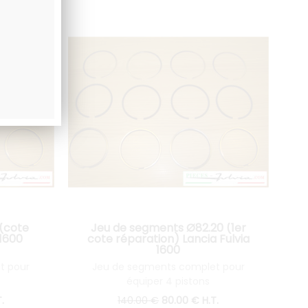
(cote
Jeu de segments Ø82.20 (1er
 1600
cote réparation) Lancia Fulvia
1600
t pour
Jeu de segments complet pour
équiper 4 pistons
.
140
.00
€
80
.00
€
H.T.