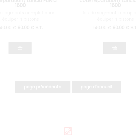
éparation) Lancia Fulvia
cote réparation) Lancia
1600
1600
e segments complet pour
Jeu de segments comple
équiper 4 pistons
équiper 4 pistons
140
.00
€
80
.00
€
H.T.
140
.00
€
80
.00
€
H.T