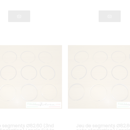
e segments Ø82.60 (3nd
Jeu de segments Ø82.8