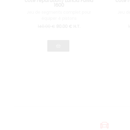
cote réparation) Lancia Fulvia
cote r
1600
Jeu de segments complet pour
Jeu d
équiper 4 pistons
140
.00
€
80
.00
€
H.T.