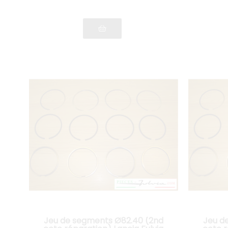
Jeu de segments Ø82.40 (2nd
Jeu d