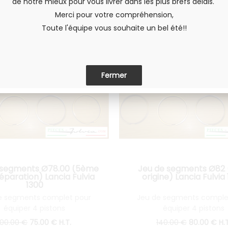
de notre mieux pour vous livrer dans les plus brefs délais.
Merci pour votre compréhension,
Toute l'équipe vous souhaite un bel été!!
 segments Ø78.00 (5ème
Jeu de segments Ø82 
éparation) Lancia Fulvia
origine) Lancia Fulvia
1300
e segments complet pour
Jeu de segments comple
équiper 4 pistons
équiper 4 pistons
100
.00
€
75
.00
€
H.T.
140
.00
€
80
.00
€
H.T