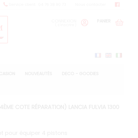
Service client : 04 76 38 90 73
Nous contacter
CONNEXION
PANIER
(
s'inscrire
)
CCASION
NOUVEAUTÉS
DECO - GOODIES
4ÈME COTE RÉPARATION) LANCIA FULVIA 1300
 pour équiper 4 pistons