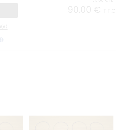
75
.00
€
H.T.
90
.00
€
T.T.C.
i(e)