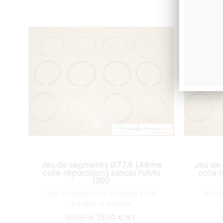
Jeu de segments Ø77.8 (4ème
Jeu de
cote réparation) Lancia Fulvia
cote r
1300
Jeu de segments complet pour
Jeu d
équiper 4 pistons
100
.00
€
75
.00
€
H.T.