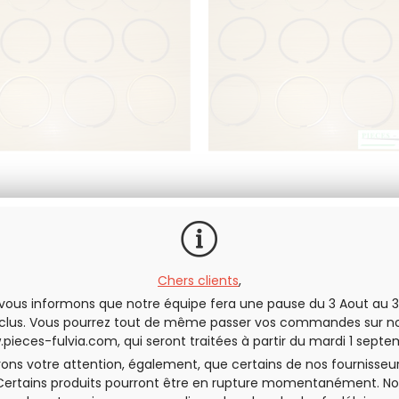
e segments Ø77.2 (1ère
Jeu de segments Ø77.
éparation) Lancia Fulvia
cote réparation) Lancia
1300
1300
e segments complet pour
Jeu de segments comple
équiper 4 pistons
équiper 4 pistons
Chers clients
,
100
.00
€
75
.00
€
H.T.
100
.00
€
75
.00
€
H.T
vous informons que notre équipe fera une pause du 3 Aout au 3
clus. Vous pourrez tout de même passer vos commandes sur no
pieces-fulvia.com
, qui seront traitées à partir du mardi 1 septe
rons votre attention, également, que certains de nos fournisseu
Certains produits pourront être en rupture momentanément. No