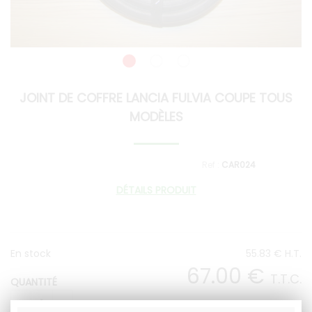
JOINT DE COFFRE LANCIA FULVIA COUPE TOUS
MODÈLES
CAR024
DÉTAILS PRODUIT
En stock
55
.83
€
H.T.
67
.00
€
T.T.C.
QUANTITÉ