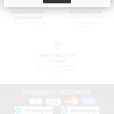
LIVRAISON EN FRANCE
NOUS CONTACTER
MÉTROPOLITAINE
Un conseil ? 04 76 38 90 73
ou contact@pieces-
et vers l'international
fulvia.com
RETRAIT GRATUIT EN
BOUTIQUE
Du lundi au vendredi de
9h00 à 12h et de 14h00 à
17h00
PAIEMENT SÉCURISÉ
3D Secure