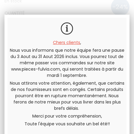
En stock
QUANTITÉ
191
.67
€
145
.83
€
H.T.
175
.00
€
T.T.C.
Chers clients
,
Nous vous informons que notre équipe fera une pause
du 3 Aout au 31 Aout 2026 inclus. Vous pourrez tout de
même passer vos commandes sur notre site
www.pieces-fulvia.com
, qui seront traitées à partir du
Envoyer cette page à un(e) ami(e)
mardi 1 septembre.
Nous attirons votre attention, également, que certains
PARTAGER
de nos fournisseurs sont en congés. Certains produits
pourront être en rupture momentanément. Nous
ferons de notre mieux pour vous livrer dans les plus
brefs délais.
Merci pour votre compréhension,
Toute l'équipe vous souhaite un bel été!!