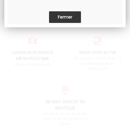
LIVRAISON EN FRANCE
NOUS CONTACTER
MÉTROPOLITAINE
Un conseil ? 04 76 38 90 73
ou contact@pieces-
et vers l'international
fulvia.com
RETRAIT GRATUIT EN
BOUTIQUE
Du lundi au vendredi de
9h00 à 12h et de 14h00 à
17h00