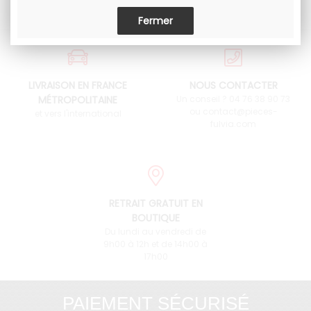
LIVRAISON EN FRANCE
NOUS CONTACTER
MÉTROPOLITAINE
Un conseil ? 04 76 38 90 73
ou contact@pieces-
et vers l'international
fulvia.com
RETRAIT GRATUIT EN
BOUTIQUE
Du lundi au vendredi de
9h00 à 12h et de 14h00 à
17h00
PAIEMENT SÉCURISÉ