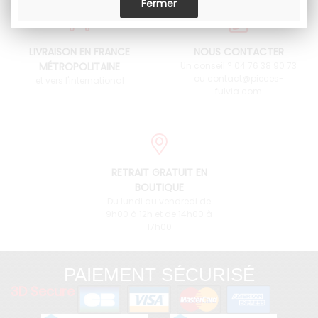
LIVRAISON EN FRANCE
NOUS CONTACTER
MÉTROPOLITAINE
Un conseil ? 04 76 38 90 73
ou contact@pieces-
et vers l'international
fulvia.com
RETRAIT GRATUIT EN
BOUTIQUE
Du lundi au vendredi de
9h00 à 12h et de 14h00 à
17h00
PAIEMENT SÉCURISÉ
3D Secure