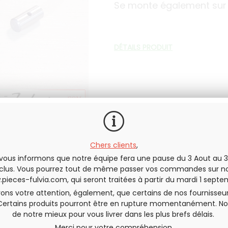
Se monte également sur F
DÉTAILS PRODUIT
En stock
Chers clients
,
vous informons que notre équipe fera une pause du 3 Aout au 3
QUANTITÉ
clus. Vous pourrez tout de même passer vos commandes sur no
pieces-fulvia.com
, qui seront traitées à partir du mardi 1 septe
rons votre attention, également, que certains de nos fournisseu
Certains produits pourront être en rupture momentanément. No
de notre mieux pour vous livrer dans les plus brefs délais.
Envoyer cette page à un(e) am
Merci pour votre compréhension,