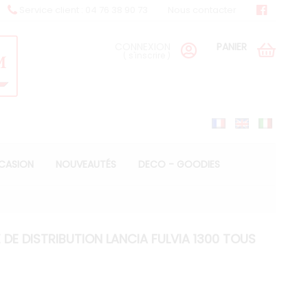
Service client : 04 76 38 90 73
Nous contacter
CONNEXION
PANIER
(
s'inscrire
)
CCASION
NOUVEAUTÉS
DECO - GOODIES
 DE DISTRIBUTION LANCIA FULVIA 1300 TOUS