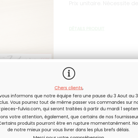
Prix unitaire. Nécessite 
DÉTAILS PRODUIT
En stock
Chers clients
,
vous informons que notre équipe fera une pause du 3 Aout au 3
QUANTITÉ
clus. Vous pourrez tout de même passer vos commandes sur no
pieces-fulvia.com
, qui seront traitées à partir du mardi 1 septe
rons votre attention, également, que certains de nos fournisseu
Certains produits pourront être en rupture momentanément. No
de notre mieux pour vous livrer dans les plus brefs délais.
Envoyer cette page à un(e) am
Merci pour votre compréhension,