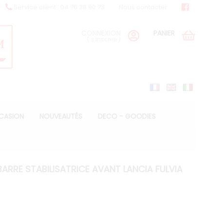
Service client : 04 76 38 90 73
Nous contacter
CONNEXION
PANIER
(
s'inscrire
)
CCASION
NOUVEAUTÉS
DECO - GOODIES
BARRE STABILISATRICE AVANT LANCIA FULVIA