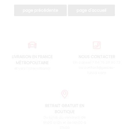
LIVRAISON EN FRANCE
NOUS CONTACTER
MÉTROPOLITAINE
Un conseil ? 04 76 38 90 73
ou contact@pieces-
et vers l'international
fulvia.com
RETRAIT GRATUIT EN
BOUTIQUE
Du lundi au vendredi de
9h00 à 12h et de 14h00 à
17h00