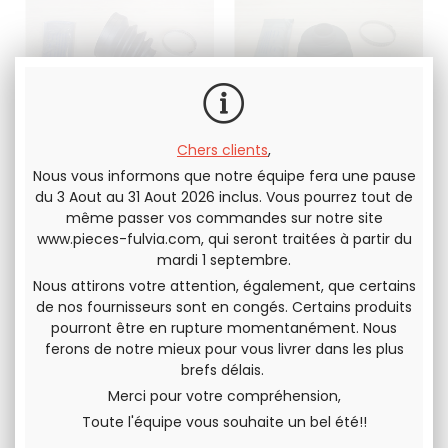
Chers clients
,
Nous vous informons que notre équipe fera une pause
Soufflet de cardan
Soufflet de cardan
du 3 Aout au 31 Aout 2026 inclus. Vous pourrez tout de
ADAPTABLE coté
coté boite de
roue Fulvia tous
vitesses Lancia
même passer vos commandes sur notre site
modèles
Fulvia série 2 et 3
www.pieces-fulvia.com
, qui seront traitées à partir du
Produit adaptable.
Fourni avec sachet de
mardi 1 septembre.
Fourni avec sachet de
graisse et colliers
graisse et colliers
Nous attirons votre attention, également, que certains
20
.83
€
13
.33
€
H.T.
14
.17
€
12
.50
€
H.T.
de nos fournisseurs sont en congés. Certains produits
pourront être en rupture momentanément. Nous
ferons de notre mieux pour vous livrer dans les plus
brefs délais.
Merci pour votre compréhension,
Toute l'équipe vous souhaite un bel été!!