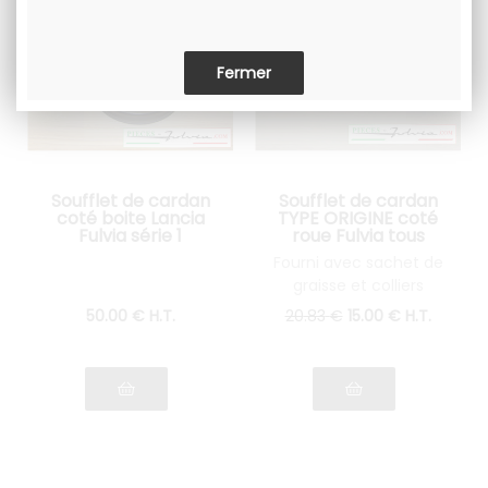
Soufflet de cardan
Soufflet de cardan
coté boite Lancia
TYPE ORIGINE coté
Fulvia série 1
roue Fulvia tous
modèles
Fourni avec sachet de
graisse et colliers
50
.00
€
H.T.
20
.83
€
15
.00
€
H.T.