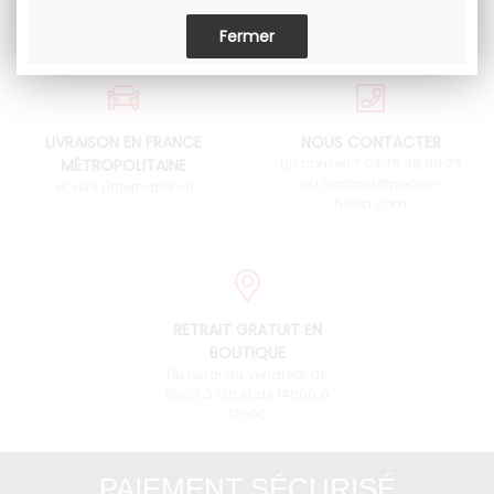
LIVRAISON EN FRANCE
NOUS CONTACTER
MÉTROPOLITAINE
Un conseil ? 04 76 38 90 73
ou contact@pieces-
et vers l'international
fulvia.com
RETRAIT GRATUIT EN
BOUTIQUE
Du lundi au vendredi de
9h00 à 12h et de 14h00 à
17h00
PAIEMENT SÉCURISÉ