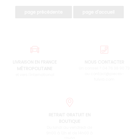
LIVRAISON EN FRANCE
NOUS CONTACTER
MÉTROPOLITAINE
Un conseil ? 04 76 38 90 73
ou contact@pieces-
et vers l'international
fulvia.com
RETRAIT GRATUIT EN
BOUTIQUE
Du lundi au vendredi de
9h00 à 12h et de 14h00 à
17h00