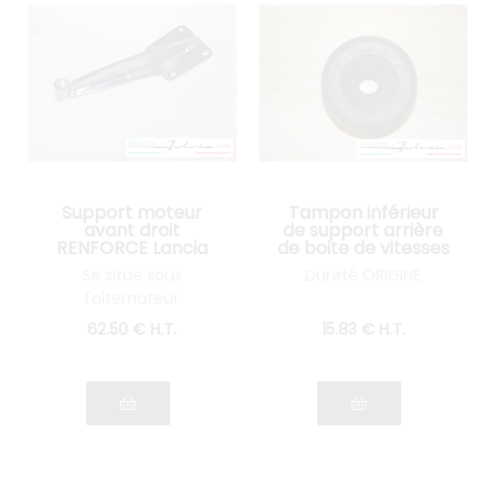
Support moteur
Tampon inférieur
avant droit
de support arrière
RENFORCE Lancia
de boite de vitesses
Fulvia tous modèles
Lancia Fulvia tous
Se situe sous
Dureté ORIGINE
série 2 et 3
modèles
l'alternateur
62
.50
€
H.T.
15
.83
€
H.T.