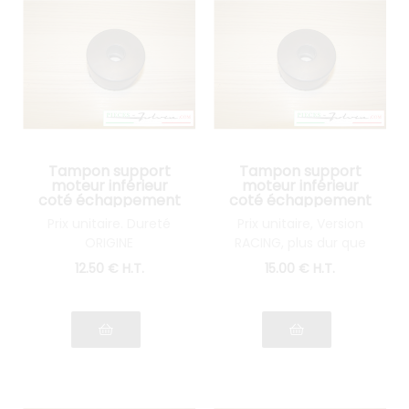
Tampon support
Tampon support
moteur inférieur
moteur inférieur
coté échappement
coté échappement
Lancia Fulvia tous
Lancia Fulvia tous
Prix unitaire. Dureté
Prix unitaire, Version
modèles
modèles
ORIGINE
RACING, plus dur que
l'origine
12
.50
€
H.T.
15
.00
€
H.T.