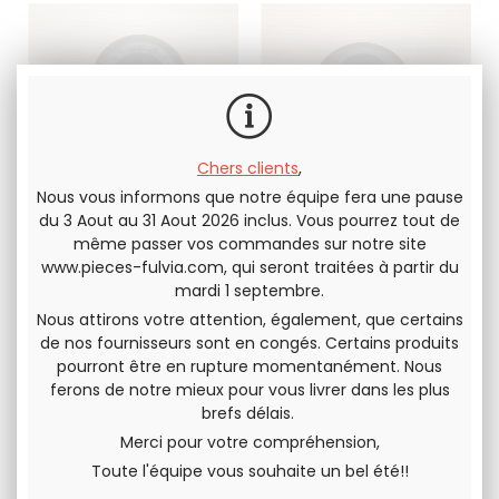
Chers clients
,
Nous vous informons que notre équipe fera une pause
Tampon inférieur
Tampon supérieur
du 3 Aout au 31 Aout 2026 inclus. Vous pourrez tout de
de support arrière
de support arrière
même passer vos commandes sur notre site
de boite de vitesses
de boite de vitesses
Lancia Fulvia tous
Lancia Fulvia tous
www.pieces-fulvia.com
, qui seront traitées à partir du
VERSION RACING, plus
Dureté ORIGINE
modèles
modèles
mardi 1 septembre.
dur que l'origine
Nous attirons votre attention, également, que certains
18
.33
€
H.T.
30
.00
€
H.T.
de nos fournisseurs sont en congés. Certains produits
pourront être en rupture momentanément. Nous
ferons de notre mieux pour vous livrer dans les plus
brefs délais.
Merci pour votre compréhension,
Toute l'équipe vous souhaite un bel été!!