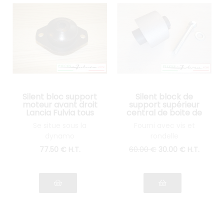
Silent bloc support
Silent block de
moteur avant droit
support supérieur
Lancia Fulvia tous
central de boite de
modèles série 1
vitesses Lancia
Se situe sous la
Fourni avec vis et
Fulvia tous modèles
dynamo
rondelle
77
.50
€
H.T.
60
.00
€
30
.00
€
H.T.