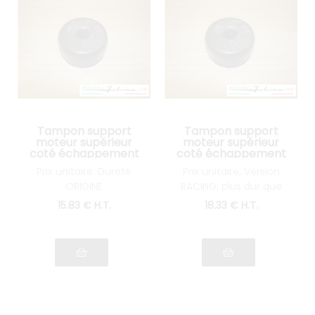
Tampon support
Tampon support
moteur supérieur
moteur supérieur
coté échappement
coté échappement
Lancia Fulvia tous
Lancia Fulvia tous
Prix unitaire. Dureté
Prix unitaire, Version
modèles
modèles
ORIGINE
RACING, plus dur que
l'origine
15
.83
€
H.T.
18
.33
€
H.T.