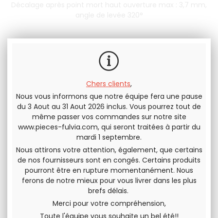
Décalage après point mort haut ouverture max : 3,7 mm,
angle de levée 320°
Profil echappement n° 392
H=7.30mm
Diagramme a 105° - 85°/55° avec jeu à 0,3mm
Chers clients
,
930
.00
€
H.T.
En rupture de stock
Nous vous informons que notre équipe fera une pause
1116
.00
€
du 3 Aout au 31 Aout 2026 inclus. Vous pourrez tout de
T.T.C.
M'avertir quand le produit est
même passer vos commandes sur notre site
de nouveau disponible
www.pieces-fulvia.com
, qui seront traitées à partir du
mardi 1 septembre.
Envoyer cette page à un(e) ami(e)
Nous attirons votre attention, également, que certains
de nos fournisseurs sont en congés. Certains produits
PARTAGER
pourront être en rupture momentanément. Nous
ferons de notre mieux pour vous livrer dans les plus
brefs délais.
Merci pour votre compréhension,
Toute l'équipe vous souhaite un bel été!!