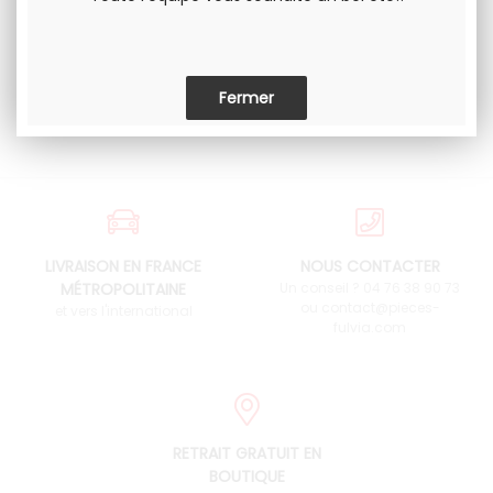
LIVRAISON EN FRANCE
NOUS CONTACTER
MÉTROPOLITAINE
Un conseil ? 04 76 38 90 73
ou contact@pieces-
et vers l'international
fulvia.com
RETRAIT GRATUIT EN
BOUTIQUE