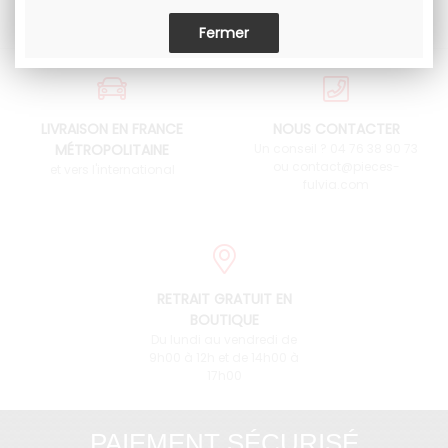
LIVRAISON EN FRANCE
NOUS CONTACTER
MÉTROPOLITAINE
Un conseil ? 04 76 38 90 73
ou contact@pieces-
et vers l'international
fulvia.com
RETRAIT GRATUIT EN
BOUTIQUE
Du lundi au vendredi de
9h00 à 12h et de 14h00 à
17h00
PAIEMENT SÉCURISÉ