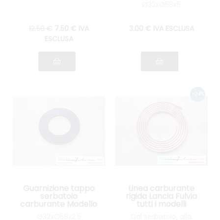
Ø32xØ58x5
modelli
modelli
12
.50
€
7
.50
€
IVA
3
.00
€
IVA ESCLUSA
ESCLUSA
Guarnizione tappo
Linea carburante
serbatoio
rigida Lancia Fulvia
carburante Modello
tutti i modelli
2 Lancia Fulvia tutti i
Ø32xØ58x2.5
Dal serbatoio, alla
modelli