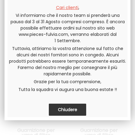
Guarnizione in rame
Guarnizione
per tappo
inferiore anello tubo
Cari clienti
,
serbatoio benzina
serbatoio Lancia
Lancia Fulvia tutti i
Fulvia tutti i modelli
Vi informiamo che il nostro team si prenderà una
Ø26mm all'interno.
Guarnizione per il
modelli
pausa dal 3 al 31 Agosto compresi compreso. È ancora
Per tappo del
passaggio del tubo
possibile effettuare ordini sul nostro sito web
serbatoio benzina
attraverso nel
2
.08
€
IVA ESCLUSA
32
.50
€
IVA ESCLUSA
www.pieces-fulvia.com, verranno elaborati dal
pavimento bagagliaio
1 Settembre.
Tuttavia, attiriamo la vostra attenzione sul fatto che
alcuni dei nostri fornitori sono in congedo. Alcuni
prodotti potrebbero essere temporaneamente esauriti.
Faremo del nostro meglio per consegnare il più
rapidamente possibile.
Grazie per la tua comprensione,
Tutta la squadra vi augura una buona estate !!
Guarnizione per
Guarnizione per