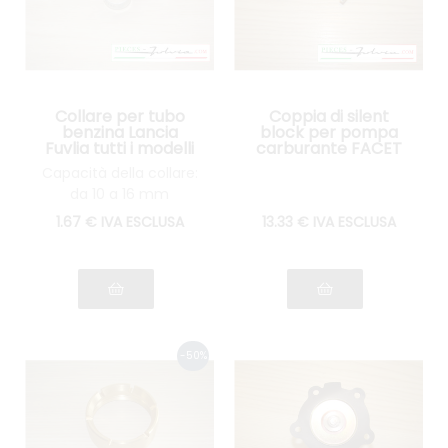
Collare per tubo
Coppia di silent
benzina Lancia
block per pompa
Fuvlia tutti i modelli
carburante FACET
Capacità della collare:
da 10 a 16 mm
1
.67
€
IVA ESCLUSA
13
.33
€
IVA ESCLUSA