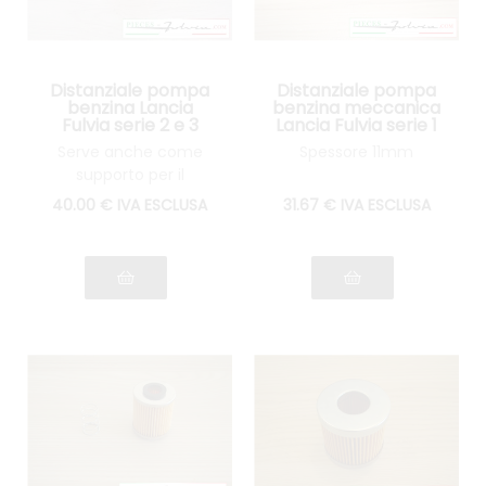
Distanziale pompa
Distanziale pompa
benzina Lancia
benzina meccanica
Fulvia serie 2 e 3
Lancia Fulvia serie 1
tutti i modelli
Serve anche come
Spessore 11mm
supporto per il
tenditore
40
.00
€
IVA ESCLUSA
31
.67
€
IVA ESCLUSA
dell'alternatore