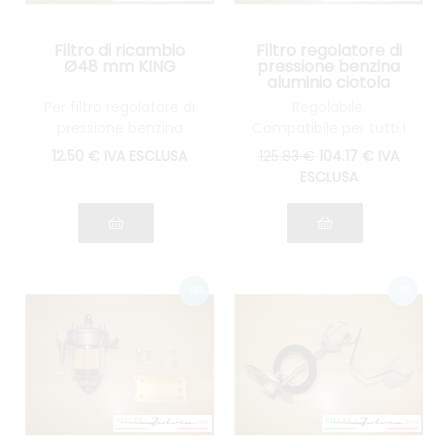
Filtro di ricambio
Filtro regolatore di
Ø48 mm KING
pressione benzina
aluminio ciotola
85mm con mano
Per filtro regolatore di
Regolabile.
Lancia Fulvia tutti i
pressione benzina
Compatibile per tutti i
modelli
KING 85mm
veicoli.
12
.50
€
IVA ESCLUSA
125
.83
€
104
.17
€
IVA
ESCLUSA