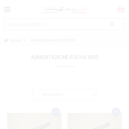
Home
Alimentazione fulvia 1600
ALIMENTAZIONE FULVIA 1600