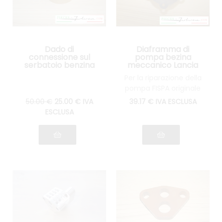
Dado di
Diaframma di
connessione sul
pompa bezina
serbatoio benzina
meccanico Lancia
Lancia Fulvia tutti i
Fulvia tutti i modelli
Per la riparazione della
modelli
pompa FISPA originale
50
.00
€
25
.00
€
IVA
39
.17
€
IVA ESCLUSA
ESCLUSA