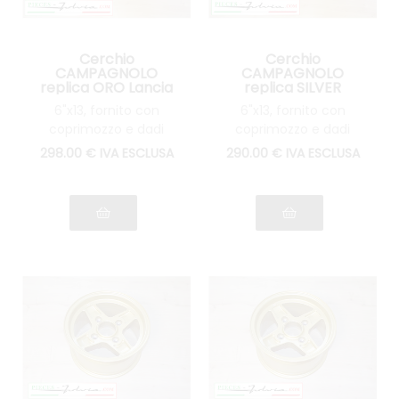
Cerchio
Cerchio
CAMPAGNOLO
CAMPAGNOLO
replica ORO Lancia
replica SILVER
Fulvia serie 1
Lancia Fulvia serie 1
6"x13, fornito con
6"x13, fornito con
coprimozzo e dadi
coprimozzo e dadi
298
.00
€
IVA ESCLUSA
290
.00
€
IVA ESCLUSA