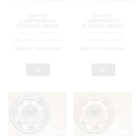
Cerchio
Cerchio
CAMPAGNOLO
CAMPAGNOLO
STELLONE replica
STELLONE replica
ORO Lancia Fulvia
ORO Lancia Fulvia
Versione RACING
Versione STANDARD,
alleggerita, con bulloni
con bulloni fornito
fornito
332
.50
€
IVA ESCLUSA
199
.17
€
IVA ESCLUSA