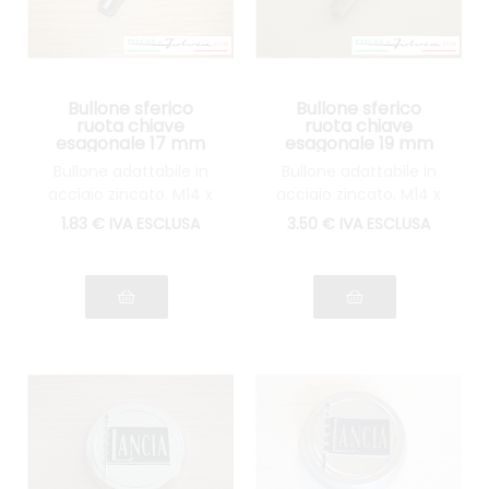
Bullone sferico
Bullone sferico
ruota chiave
ruota chiave
esagonale 17 mm
esagonale 19 mm
per Lancia Fulvia
per Lancia Fulvia
Bullone adattabile in
Bullone adattabile in
acciaio zincato. M14 x
acciaio zincato. M14 x
150. Lunghezza del filo:
150. Lunghezza del filo:
1
.83
€
IVA ESCLUSA
3
.50
€
IVA ESCLUSA
27 mm.
27 mm.