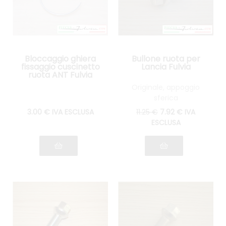
Bloccaggio ghiera
Bullone ruota per
fissaggio cuscinetto
Lancia Fulvia
ruota ANT Fulvia
tutti i modelli
Originale, appoggio
sferica
3
.00
€
IVA ESCLUSA
11
.25
€
7
.92
€
IVA
ESCLUSA