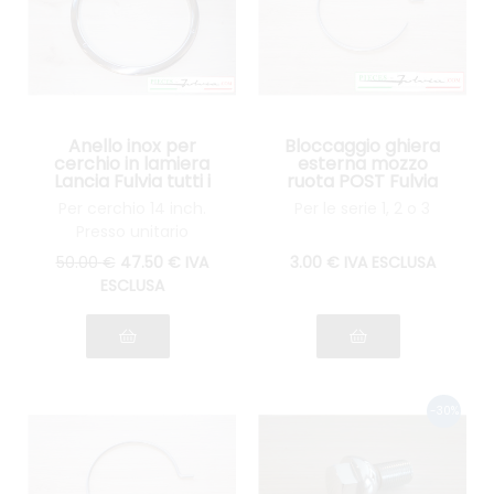
Anello inox per
Bloccaggio ghiera
cerchio in lamiera
esterna mozzo
Lancia Fulvia tutti i
ruota POST Fulvia
modelli
tutti i modelli
Per cerchio 14 inch.
Per le serie 1, 2 o 3
Presso unitario
50
.00
€
47
.50
€
IVA
3
.00
€
IVA ESCLUSA
ESCLUSA