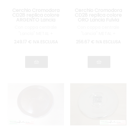
Cerchio Cromodora
Cerchio Cromodora
CD28 replica colore
CD28 replica colore
ARGENTO Lancia
ORO Lancia Fulvia
Fulvia Flavia
Flavia
Con coppa centrale
Con coppa centrale
"Lancia" METAL +
"Lancia" METAL +
bullone o dadi (a
bullone o dadi (a
249
.17
€
IVA ESCLUSA
256
.67
€
IVA ESCLUSA
scelta)
scelta)