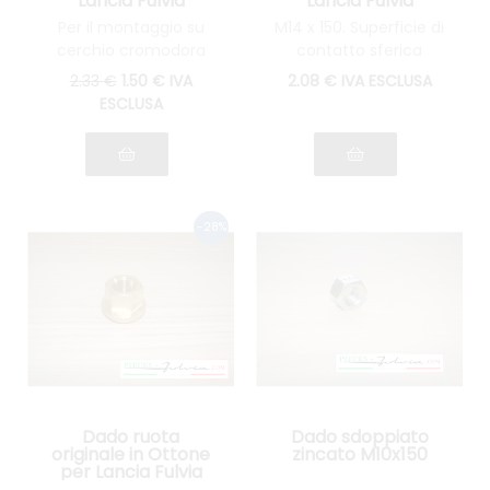
Lancia Fulvia
Lancia Fulvia
Per il montaggio su
M14 x 150. Superficie di
cerchio cromodora
contatto sferica
CD28 originali o replica
2
.33
€
1
.50
€
IVA
2
.08
€
IVA ESCLUSA
ESCLUSA
Dado ruota
Dado sdoppiato
originale in Ottone
zincato M10x150
per Lancia Fulvia