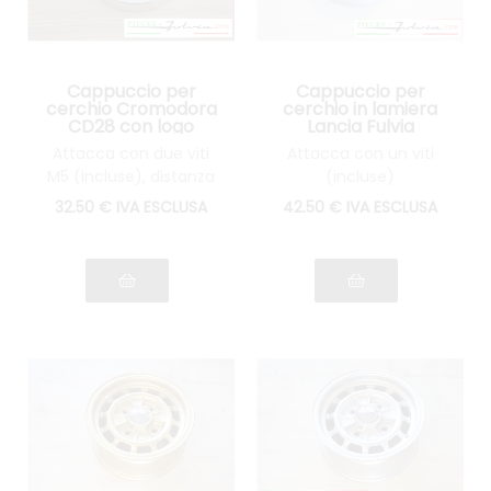
Cappuccio per
Cappuccio per
cerchio Cromodora
cerchio in lamiera
CD28 con logo
Lancia Fulvia
Lancia
Attacca con due viti
Attacca con un viti
M5 (incluse), distanza
(incluse)
tra il perno le viti:
32
.50
€
IVA ESCLUSA
42
.50
€
IVA ESCLUSA
67mm