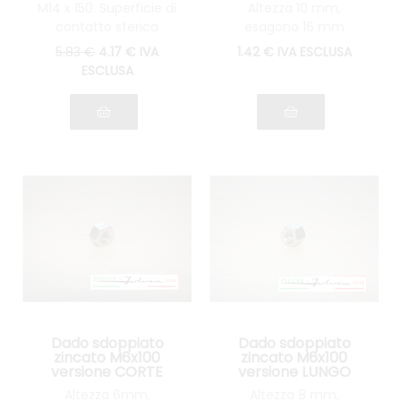
M14 x 150. Superficie di
Altezza 10 mm,
contatto sferica
esagono 16 mm
5
.83
€
4
.17
€
IVA
1
.42
€
IVA ESCLUSA
ESCLUSA
Dado sdoppiato
Dado sdoppiato
zincato M6x100
zincato M6x100
versione CORTE
versione LUNGO
Altezza 6mm,
Altezza 8 mm,