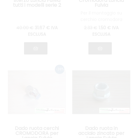
sterzo Lancia Fulvia
Cromodora Lancia
tutti i modelli serie 2
Fulvia
e 3
Per il montaggio su
cerchio cromodora
CD28 replica
40
.00
€
31
.67
€
IVA
2
.33
€
1
.50
€
IVA
ESCLUSA
ESCLUSA
Dado ruota cerchi
Dado ruota in
CROMODORA per
acciaio zincato per