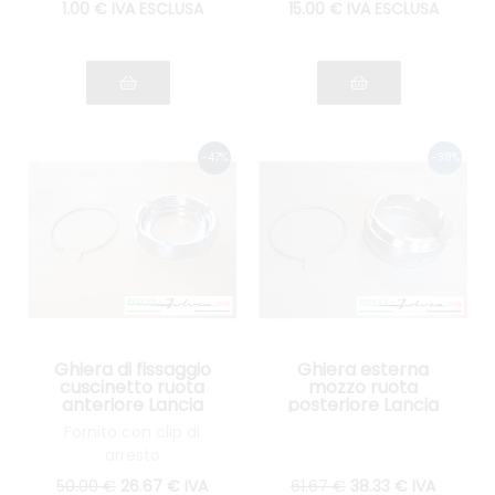
1
.00
€
IVA ESCLUSA
15
.00
€
IVA ESCLUSA
Ghiera di fissaggio
Ghiera esterna
cuscinetto ruota
mozzo ruota
anteriore Lancia
posteriore Lancia
Fulvia tutti i modelli
Fulvia serie 1 tutti i
Fornito con clip di
modelli
arresto
50
.00
€
26
.67
€
IVA
61
.67
€
38
.33
€
IVA