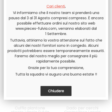
Coppia di silent
Coppia di silent
block braccio
block braccio
Cari clienti
,
sospensione INF
sospensione SUP
Lancia Fulvia serie 1
Lancia Fulvia serie 1
Vi informiamo che il nostro team si prenderà una
Per equipaggiare 1
Per equipaggiare 1
pausa dal 3 al 31 Agosto compresi compreso. È ancora
braccio
braccio
possibile effettuare ordini sul nostro sito web
40
.00
€
IVA ESCLUSA
40
.00
€
IVA ESCLUSA
www.pieces-fulvia.com, verranno elaborati dal
1 Settembre.
Tuttavia, attiriamo la vostra attenzione sul fatto che
alcuni dei nostri fornitori sono in congedo. Alcuni
prodotti potrebbero essere temporaneamente esauriti.
Faremo del nostro meglio per consegnare il più
rapidamente possibile.
Grazie per la tua comprensione,
Tutta la squadra vi augura una buona estate !!
Cuffia piantone
Dado per cerchi