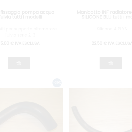
ti fissaggio pompa acqua
Manicotto INF radiator
Fulvia tutti i modelli
SILICONE BLU tutti i mo
viti per supporto alternatore
Silicone 4 PLYS
Fulvia serie 2-3
5
.00
€
IVA ESCLUSA
22
.50
€
IVA ESCLUS