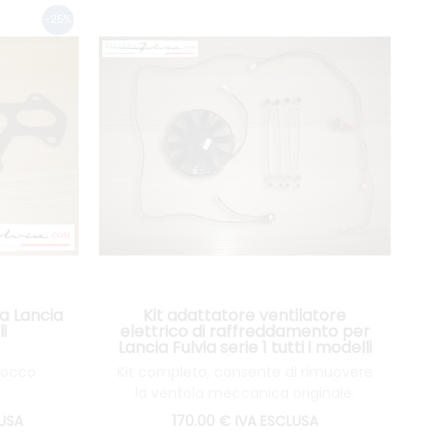
a Lancia
Kit adattatore ventilatore
i
elettrico di raffreddamento per
Lancia Fulvia serie 1 tutti i modelli
locco
Kit completo, consente di rimuovere
la ventola meccanica originale.
Fornito con istruzioni di montaggio.
LUSA
170
.00
€
IVA ESCLUSA