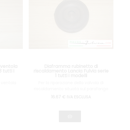
 ventola
Diaframma rubinetto di
 tutti i
riscaldamento Lancia Fulvia serie
1 tutti i modelli
 ventola
Per la riparazione della valvola di
riscaldamento situata sul parafango
anteriore sinistro
16
.67
€
IVA ESCLUSA