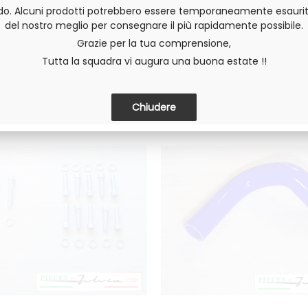
Silicone 4 PLYS
Silicone 4 PLYS
do. Alcuni prodotti potrebbero essere temporaneamente esaurit
del nostro meglio per consegnare il più rapidamente possibile.
51
.67
€
IVA ESCLUSA
51
.67
€
IVA ESCLUS
Grazie per la tua comprensione,
Tutta la squadra vi augura una buona estate !!