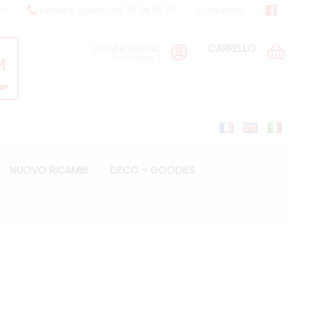
ri
Servizio clienti : 04 76 38 90 73
Contattaci
CONNESSIONE
CARRELLO
(
iscriversi
)
NUOVO RICAMBI
DECO - GOODIES