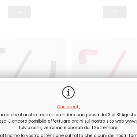
Cari clienti
,
iamo che il nostro team si prenderà una pausa dal 3 al 31 Agost
o. È ancora possibile effettuare ordini sul nostro sito web www
anicotti radiatore acqua
Kit manicotti radiatore
ONE NERO tutti i modelli
SILICONE ROSSO tutti i 
fulvia.com, verranno elaborati dal 1 Settembre.
 attiriamo la vostra attenzione sul fatto che alcuni dei nostri forn