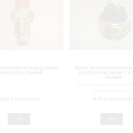
emperatura acqua Lancia
Bulbo termointerruttore
Fulvia tutti i modelli
Lancia Fulvia Series 2 e 3
modelli
Sensore trigger per motore
di raffreddamento
12
.50
€
IVA ESCLUSA
15
.83
€
IVA ESCLUSA