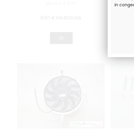
Silicone 4 PLYS
in conge
51
.67
€
IVA ESCLUSA