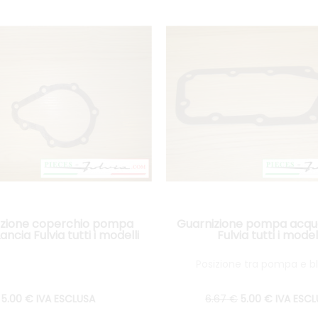
izione coperchio pompa
Guarnizione pompa acqu
ncia Fulvia tutti i modelli
Fulvia tutti i modell
Posizione tra pompa e b
5
.00
€
IVA ESCLUSA
6
.67
€
5
.00
€
IVA ESC