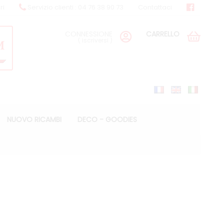
ri
Servizio clienti : 04 76 38 90 73
Contattaci
CONNESSIONE
CARRELLO
(
iscriversi
)
NUOVO RICAMBI
DECO - GOODIES