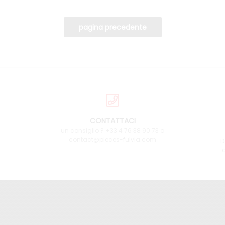
CONTATTACI
un consiglio ? +33 4 76 38 90 73 o
contact@pieces-fulvia.com
D
a