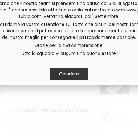
IMPIANTO ELETTRICO LANCIA FULVIA
iamo che il nostro team si prenderà una pausa dal 3 al 31 Agost
1300
o. È ancora possibile effettuare ordini sul nostro sito web www
fulvia.com, verranno elaborati dal 1 Settembre.
 attiriamo la vostra attenzione sul fatto che alcuni dei nostri forn
do. Alcuni prodotti potrebbero essere temporaneamente esaurit
del nostro meglio per consegnare il più rapidamente possibile.
INTERNI LANCIA FULVIA 1300
Grazie per la tua comprensione,
Tutta la squadra vi augura una buona estate !!
SELLERIA LANCIA FULVIA 1300
TRASMISSIONE LANCIA FULVIA 1300