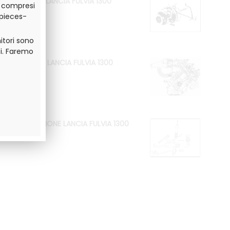
FRIZIONE LANCIA FULVIA 1300
o compresi
.pieces-
itori sono
i. Faremo
MOTORE LANCIA FULVIA 1300
SOSPENSIONE LANCIA FULVIA 1300