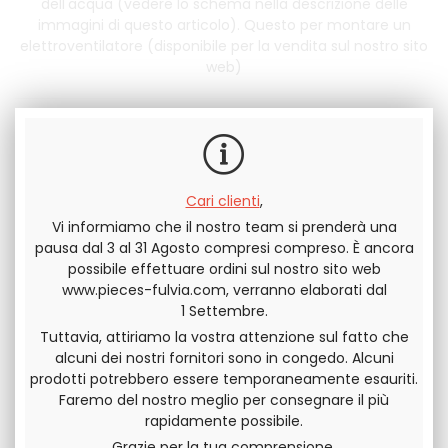
dell'acqua (vedere lo schema nella descrizione delle
immagini di questo articolo). Questo per montare un
elettroventilatore (disponibile per la vendita sul nostro sito
web)
In scorta
15
.83
€
IVA ESCLUSA
19
.00
€
IVA
QUANTITÀ
Cari clienti
,
INCLUSA
Vi informiamo che il nostro team si prenderà una
pausa dal 3 al 31 Agosto compresi compreso. È ancora
possibile effettuare ordini sul nostro sito web
www.pieces-fulvia.com, verranno elaborati dal
1 Settembre.
Invia questa pagina a un amico
Tuttavia, attiriamo la vostra attenzione sul fatto che
alcuni dei nostri fornitori sono in congedo. Alcuni
DIVIDERE
prodotti potrebbero essere temporaneamente esauriti.
Faremo del nostro meglio per consegnare il più
rapidamente possibile.
Grazie per la tua comprensione,