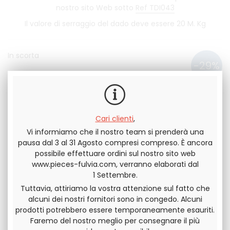
nostro sito Web sotto
Ref TDI043
Il valore di serraggio del dado deve essere 20 M. Kg
In scorta
QUANTITÀ
48
.33
€
34
.16
€
IVA ESCLUSA
40
.99
€
IVA
Cari clienti
,
Vi informiamo che il nostro team si prenderà una
INCLUSA
pausa dal 3 al 31 Agosto compresi compreso. È ancora
possibile effettuare ordini sul nostro sito web
www.pieces-fulvia.com, verranno elaborati dal
1 Settembre.
Tuttavia, attiriamo la vostra attenzione sul fatto che
alcuni dei nostri fornitori sono in congedo. Alcuni
Invia questa pagina a un amico
prodotti potrebbero essere temporaneamente esauriti.
Faremo del nostro meglio per consegnare il più
DIVIDERE