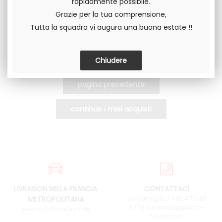
rapidamente possibile.
Grazie per la tua comprensione,
Tutta la squadra vi augura una buona estate !!
LIVRAISON NELLA FRANCIA
CONTATTACI
METROPOLITANA
un consiglio ? +33 4 76 38
90 73 o contact@pieces-
e verso l'internazionale
fulvia.com