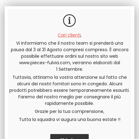
INCLUSA
Cari clienti
,
Vi informiamo che il nostro team si prenderà una
Invia questa pagina a un amico
pausa dal 3 al 31 Agosto compresi compreso. È ancora
possibile effettuare ordini sul nostro sito web
www.pieces-fulvia.com, verranno elaborati dal
DIVIDERE
1 Settembre.
Tuttavia, attiriamo la vostra attenzione sul fatto che
alcuni dei nostri fornitori sono in congedo. Alcuni
prodotti potrebbero essere temporaneamente esauriti.
Faremo del nostro meglio per consegnare il più
rapidamente possibile.
Grazie per la tua comprensione,
Tutta la squadra vi augura una buona estate !!