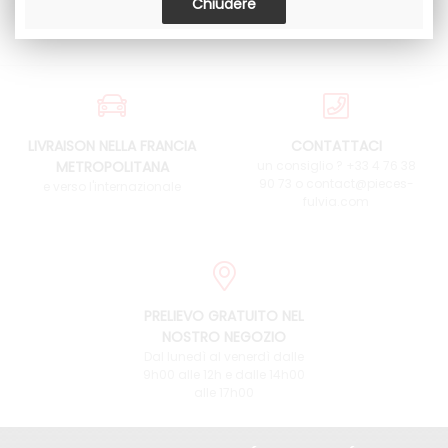
LIVRAISON NELLA FRANCIA
CONTATTACI
METROPOLITANA
un consiglio ? +33 4 76 38
90 73 o contact@pieces-
e verso l'internazionale
fulvia.com
PRELIEVO GRATUITO NEL
NOSTRO NEGOZIO
Dal lunedì al venerdì dalle
9h00 alle 12h e dalle 14h00
alle 17h00