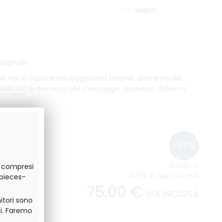
EMB001
originale
ue tipi di cuscinetto reggispinta frizione: diametro del
EMB001
) e diametro del montaggio diametro Ø35mm
100
.00
€
o compresi
62
.50
€
IVA ESCLUSA
.pieces-
75
.00
€
IVA INCLUSA
itori sono
i. Faremo