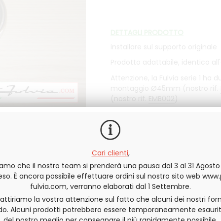
DETTAGLI PRODOTTO
installare sul supporto originale
Prodotto adattabile, identico all'
Attenzione, la Fulvia serie 1 ha d
montaggio Ø45mm (nostro rif.
(nostro rif.
EMB002
)
In scorta
Cari clienti
,
QUANTITÀ
iamo che il nostro team si prenderà una pausa dal 3 al 31 Agost
o. È ancora possibile effettuare ordini sul nostro sito web www
fulvia.com, verranno elaborati dal 1 Settembre.
 attiriamo la vostra attenzione sul fatto che alcuni dei nostri forn
do. Alcuni prodotti potrebbero essere temporaneamente esaurit
Invia questa pagina a un amico
del nostro meglio per consegnare il più rapidamente possibile.