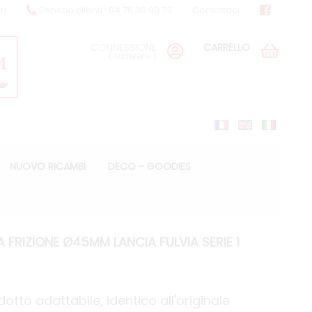
ri
Servizio clienti : 04 76 38 90 73
Contattaci
CONNESSIONE
CARRELLO
(
iscriversi
)
NUOVO RICAMBI
DECO - GOODIES
FRIZIONE Ø45MM LANCIA FULVIA SERIE 1
tto adattabile, identico all'originale