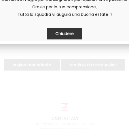
Grazie per la tua comprensione,
DIVIDERE
Tutta la squadra vi augura una buona estate !!
CONTATTACI
un consiglio ? +33 4 76 38 90 73 o