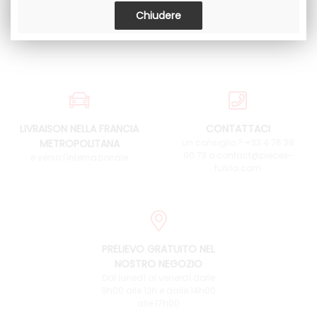
LIVRAISON NELLA FRANCIA
CONTATTACI
METROPOLITANA
un consiglio ? +33 4 76 38
90 73 o contact@pieces-
e verso l'internazionale
fulvia.com
PRELIEVO GRATUITO NEL
NOSTRO NEGOZIO
Dal lunedì al venerdì dalle
9h00 alle 12h e dalle 14h00
alle 17h00