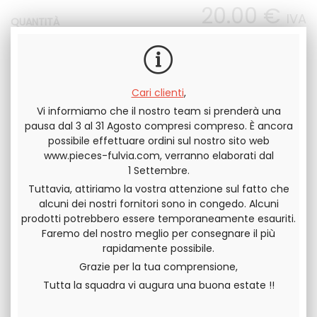
20
.00
€
IVA
QUANTITÀ
INCLUSA
Cari clienti
,
Vi informiamo che il nostro team si prenderà una
pausa dal 3 al 31 Agosto compresi compreso. È ancora
Invia questa pagina a un amico
possibile effettuare ordini sul nostro sito web
www.pieces-fulvia.com, verranno elaborati dal
DIVIDERE
1 Settembre.
Tuttavia, attiriamo la vostra attenzione sul fatto che
alcuni dei nostri fornitori sono in congedo. Alcuni
prodotti potrebbero essere temporaneamente esauriti.
Faremo del nostro meglio per consegnare il più
rapidamente possibile.
Grazie per la tua comprensione,
Tutta la squadra vi augura una buona estate !!