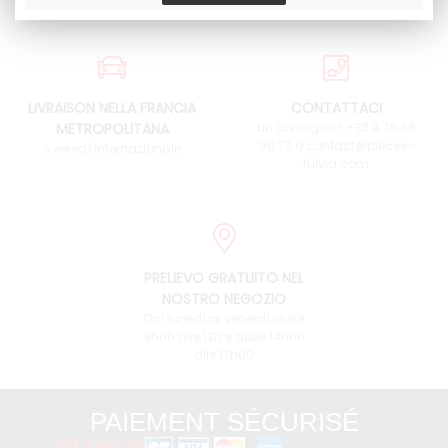
LIVRAISON NELLA FRANCIA
CONTATTACI
METROPOLITANA
un consiglio ? +33 4 76 38
90 73 o contact@pieces-
e verso l'internazionale
fulvia.com
PRELIEVO GRATUITO NEL
NOSTRO NEGOZIO
Dal lunedì al venerdì dalle
9h00 alle 12h e dalle 14h00
alle 17h00
PAIEMENT SÉCURISÉ
3D Secure