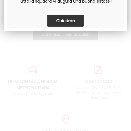
Tutta la squadra vi augura una buona estate !!
LIVRAISON NELLA FRANCIA
CONTATTACI
METROPOLITANA
un consiglio ? +33 4 76 38
90 73 o contact@pieces-
e verso l'internazionale
fulvia.com