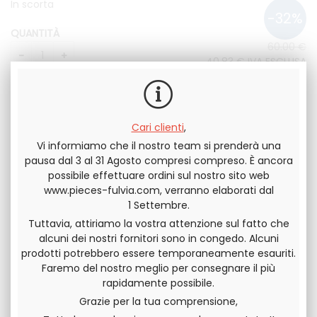
In scorta
QUANTITÀ
60
.00
€
40
.83
€
IVA ESCLUSA
49
.00
€
IVA
INCLUSA
Cari clienti
,
Vi informiamo che il nostro team si prenderà una
pausa dal 3 al 31 Agosto compresi compreso. È ancora
possibile effettuare ordini sul nostro sito web
www.pieces-fulvia.com, verranno elaborati dal
Invia questa pagina a un amico
1 Settembre.
Tuttavia, attiriamo la vostra attenzione sul fatto che
DIVIDERE
alcuni dei nostri fornitori sono in congedo. Alcuni
prodotti potrebbero essere temporaneamente esauriti.
Faremo del nostro meglio per consegnare il più
rapidamente possibile.
Grazie per la tua comprensione,