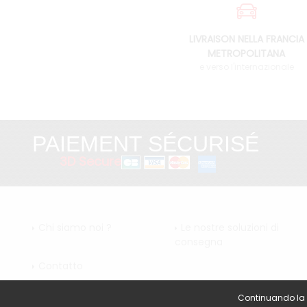
LIVRAISON NELLA FRANCIA
METROPOLITANA
e verso l'internazionale
PAIEMENT SÉCURISÉ
3D Secure
Chi siamo noi ?
Le nostre soluzioni di
consegna
Contatto
Continuando la vi