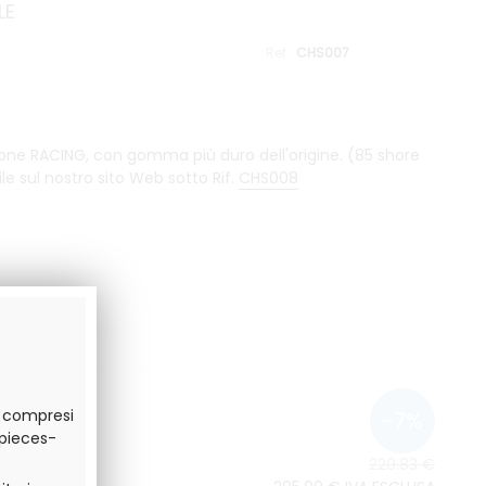
LE
CHS007
one RACING, con gomma più duro dell'origine. (85 shore
ile sul nostro sito Web sotto Rif.
CHS008
o compresi
.pieces-
220
.83
€