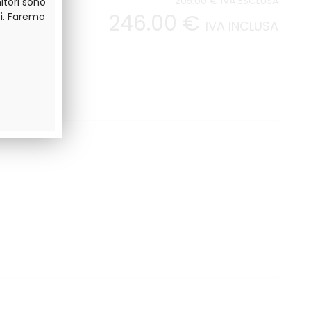
205
.00
€
IVA ESCLUSA
itori sono
246
.00
€
i. Faremo
IVA INCLUSA