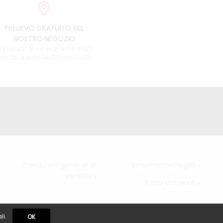
PRELIEVO GRATUITO NEL
NOSTRO NEGOZIO
al lunedì al venerdì dalle 9h00
lle 12h e dalle 14h00 alle 17h00
Condizioni generali di
Informazioni legali
vendita
Il mio account
li.
OK