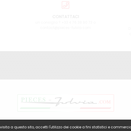
CONTATTACI
un consiglio ? +33 4 76 38 90 73 o
contact@pieces-fulvia.com
D
a
sita a questo sito, accetti l'utilizzo dei cookie a fini statistici e commercia