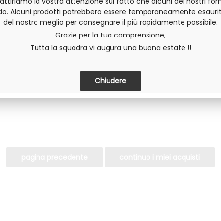
 attiriamo la vostra attenzione sul fatto che alcuni dei nostri forn
do. Alcuni prodotti potrebbero essere temporaneamente esaurit
del nostro meglio per consegnare il più rapidamente possibile.
Grazie per la tua comprensione,
Invia questa pagina a un amico
Tutta la squadra vi augura una buona estate !!
DIVIDERE