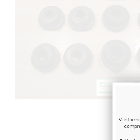
Vi inform
compres