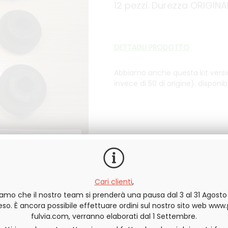
12 pezzi. Durezza ORIGINA
DETTAGLI PRODOTTO
Abbiamo anche questa kit versi
invece di 50 di origine). disponib
Cari clienti
,
In scorta
iamo che il nostro team si prenderà una pausa dal 3 al 31 Agost
o. È ancora possibile effettuare ordini sul nostro sito web www
QUANTITÀ
fulvia.com, verranno elaborati dal 1 Settembre.