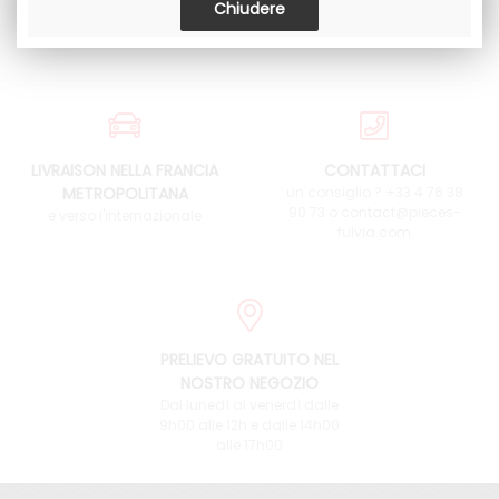
LIVRAISON NELLA FRANCIA
CONTATTACI
METROPOLITANA
un consiglio ? +33 4 76 38
90 73 o contact@pieces-
e verso l'internazionale
fulvia.com
PRELIEVO GRATUITO NEL
NOSTRO NEGOZIO
Dal lunedì al venerdì dalle
9h00 alle 12h e dalle 14h00
alle 17h00