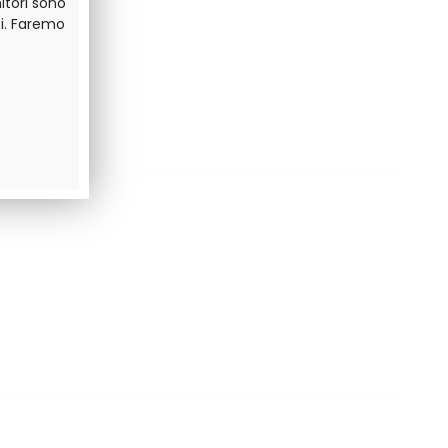
itori sono
i. Faremo