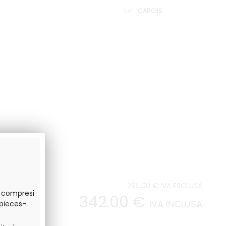
CAR035
285
.00
€
IVA ESCLUSA
o compresi
342
.00
€
IVA INCLUSA
.pieces-