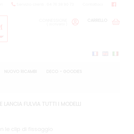
ri
Servizio clienti : 04 76 38 90 73
Contattaci
CONNESSIONE
CARRELLO
(
iscriversi
)
NUOVO RICAMBI
DECO - GOODIES
ANCIA FULVIA TUTTI I MODELLI
n le clip di fissaggio