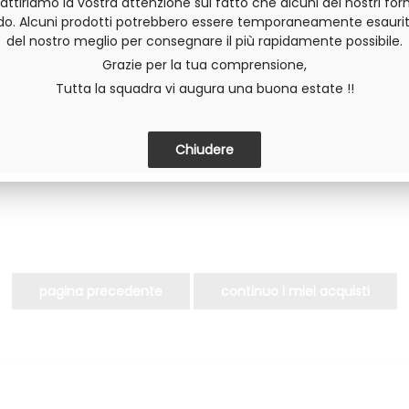
 attiriamo la vostra attenzione sul fatto che alcuni dei nostri forn
do. Alcuni prodotti potrebbero essere temporaneamente esaurit
del nostro meglio per consegnare il più rapidamente possibile.
Grazie per la tua comprensione,
Invia questa pagina a un amico
Tutta la squadra vi augura una buona estate !!
DIVIDERE