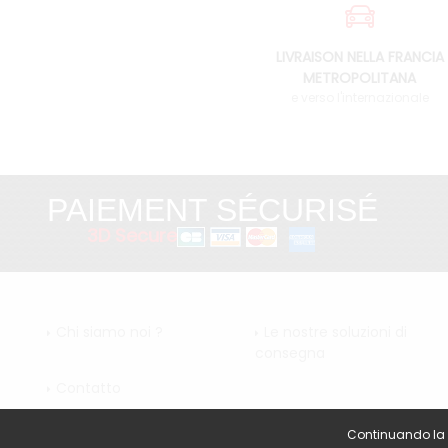
LIVRAISON NELLA FRANCIA
METROPOLITANA
e verso l'internazionale
PAIEMENT SÉCURISÉ
3D Secure
Chi siamo noi ?
Le nostre soluzioni di
consegna
Contatto
Continuando la vi