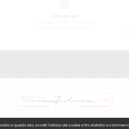
CONTATTACI
un consiglio ? +33 4 76 38 90 73 o
contact@pieces-fulvia.com
D
a
sita a questo sito, accetti l'utilizzo dei cookie a fini statistici e commercia