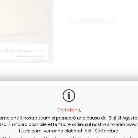
DETTAGLI PRODOTTO
Cari clienti
,
In scorta
iamo che il nostro team si prenderà una pausa dal 3 al 31 Agost
o. È ancora possibile effettuare ordini sul nostro sito web www
QUANTITÀ
fulvia.com, verranno elaborati dal 1 Settembre.