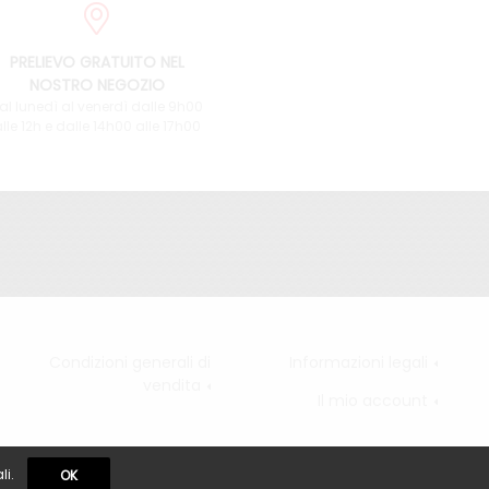
PRELIEVO GRATUITO NEL
NOSTRO NEGOZIO
al lunedì al venerdì dalle 9h00
lle 12h e dalle 14h00 alle 17h00
Condizioni generali di
Informazioni legali
vendita
Il mio account
li.
OK