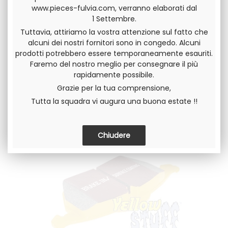
Composto di fibra aramidica e dotato di uno scudo
www.pieces-fulvia.com, verranno elaborati dal
termico in ceramica, la qualità REDSTUFF mantiene le sue
1 Settembre.
capacità di attrito fino a 650 gradi ed è ancora
Tuttavia, attiriamo la vostra attenzione sul fatto che
raccomandato per l'uso su strada o corsa di livello base per
alcuni dei nostri fornitori sono in congedo. Alcuni
veicoli leggeri con cilindrata elevata. Senza grafite questa
prodotti potrebbero essere temporaneamente esauriti.
qualità ha la particolarità di limitare l'incrostazione dei
Faremo del nostro meglio per consegnare il più
cerchi.
rapidamente possibile.
I pad REDSTUFF sono dotati del sistema di frenata EBC.
Fornisce rapidità di rodaggio ed efficienza immediata. Il loro
Grazie per la tua comprensione,
coefficiente di attrito nominale è 0,5.
Tutta la squadra vi augura una buona estate !!
YELLOWSTUFF