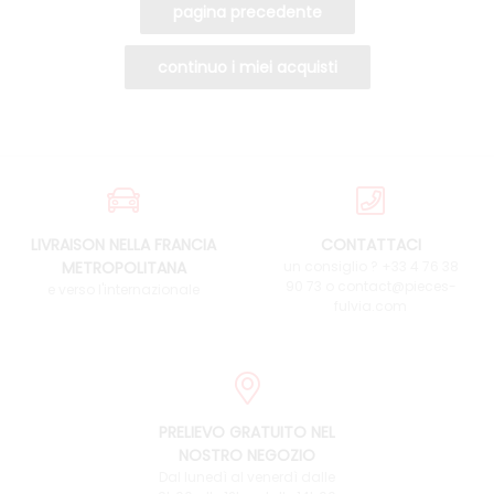
LIVRAISON NELLA FRANCIA
CONTATTACI
METROPOLITANA
un consiglio ? +33 4 76 38
90 73 o contact@pieces-
e verso l'internazionale
fulvia.com
PRELIEVO GRATUITO NEL
NOSTRO NEGOZIO
Dal lunedì al venerdì dalle