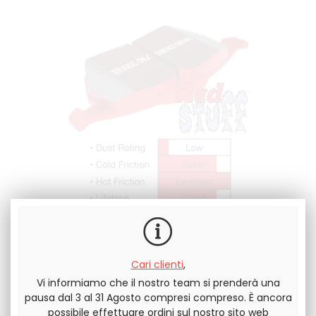
Direttamente fuori dalla competizione automobilistica, la
gamma REDSTUFF soddisfa gli standard CEE R90. È
Cari clienti
,
progettato per veicoli leggeri e veloci. Questa qualificata
Vi informiamo che il nostro team si prenderà una
qualità Superstreet è adatta a veicoli sportivi e alla guida
pausa dal 3 al 31 Agosto compresi compreso. È ancora
veloce urbana o interurbana.
possibile effettuare ordini sul nostro sito web