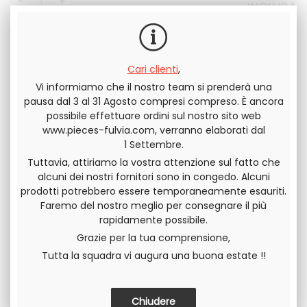
INCLUSA
Cari clienti
,
Vi informiamo che il nostro team si prenderà una
Invia questa pagina a un amico
pausa dal 3 al 31 Agosto compresi compreso. È ancora
possibile effettuare ordini sul nostro sito web
DIVIDERE
www.pieces-fulvia.com, verranno elaborati dal
1 Settembre.
Tuttavia, attiriamo la vostra attenzione sul fatto che
alcuni dei nostri fornitori sono in congedo. Alcuni
prodotti potrebbero essere temporaneamente esauriti.
Faremo del nostro meglio per consegnare il più
rapidamente possibile.
Grazie per la tua comprensione,
Tutta la squadra vi augura una buona estate !!