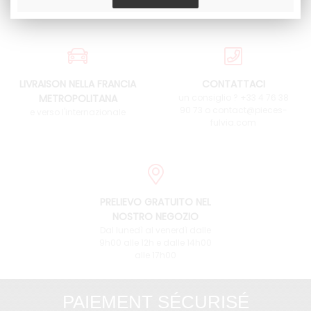
LIVRAISON NELLA FRANCIA
CONTATTACI
METROPOLITANA
un consiglio ? +33 4 76 38
90 73 o contact@pieces-
e verso l'internazionale
fulvia.com
PRELIEVO GRATUITO NEL
NOSTRO NEGOZIO
Dal lunedì al venerdì dalle
9h00 alle 12h e dalle 14h00
alle 17h00
PAIEMENT SÉCURISÉ