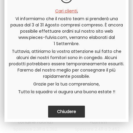
Cari clienti
,
Vi informiamo che il nostro team si prenderà una
pausa dal 3 al 31 Agosto compresi compreso. È ancora
possibile effettuare ordini sul nostro sito web
NOSTRA GAMMA DI RASAMENTI ALBERO MOTORE PER LANCIA
www.pieces-fulvia.com, verranno elaborati dal
FULVIA
1 Settembre.
Tuttavia, attiriamo la vostra attenzione sul fatto che
alcuni dei nostri fornitori sono in congedo. Alcuni
prodotti potrebbero essere temporaneamente esauriti.
Faremo del nostro meglio per consegnare il più
rapidamente possibile.
Grazie per la tua comprensione,
Tutta la squadra vi augura una buona estate !!
Set rasamenti
Set rasamenti
albero motore STD
albero motore STD
(origine rating)
+0,1mm
Lancia Fulvia tutti i
(dimensione di
Spessore 2.311 a 2.362.
Spessore 2.411 a 2.462.
modelli
riparazione) Fulvia