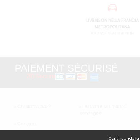
LIVRAISON NELLA FRANCIA
METROPOLITANA
e verso l'internazionale
PAIEMENT SÉCURISÉ
3D Secure
Chi siamo noi ?
Le nostre soluzioni di
consegna
Contatto
Continuando la vi