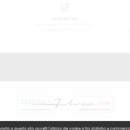
CONTATTACI
un consiglio ? +33 4 76 38 90 73 o
contact@pieces-fulvia.com
D
a
sita a questo sito, accetti l'utilizzo dei cookie a fini statistici e commercia