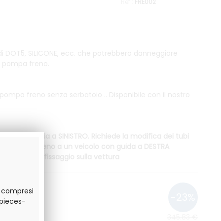
FRE002
iquidi DOT5, SILICONE, ecc. che potrebbero danneggiare
a pompa freno.
ompa freno senza serbatoio .. Disponibile con il nostro
oli con guida a SINISTRO. Richiede la modifica dei tubi
uesta pompa freno a un veicolo con guida a DESTRA
odifica del fissaggio sulla vettura
o compresi
.pieces-
sponibile
345
.83
€