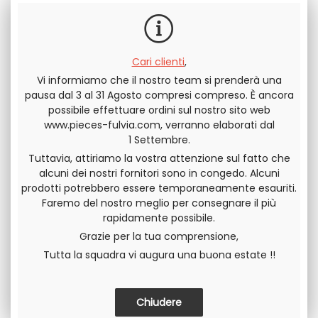
Cari clienti
,
Invia questa pagina a un amico
Vi informiamo che il nostro team si prenderà una
pausa dal 3 al 31 Agosto compresi compreso. È ancora
DIVIDERE
possibile effettuare ordini sul nostro sito web
www.pieces-fulvia.com, verranno elaborati dal
1 Settembre.
Tuttavia, attiriamo la vostra attenzione sul fatto che
alcuni dei nostri fornitori sono in congedo. Alcuni
prodotti potrebbero essere temporaneamente esauriti.
Faremo del nostro meglio per consegnare il più
rapidamente possibile.
Grazie per la tua comprensione,
Tutta la squadra vi augura una buona estate !!