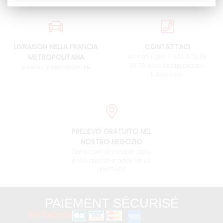
LIVRAISON NELLA FRANCIA
CONTATTACI
METROPOLITANA
un consiglio ? +33 4 76 38
90 73 o contact@pieces-
e verso l'internazionale
fulvia.com
PRELIEVO GRATUITO NEL
NOSTRO NEGOZIO
Dal lunedì al venerdì dalle
9h00 alle 12h e dalle 14h00
alle 17h00
PAIEMENT SÉCURISÉ
3D Secure